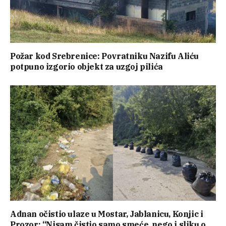
Požar kod Srebrenice: Povratniku Nazifu Aliću
potpuno izgorio objekt za uzgoj pilića
Adnan očistio ulaze u Mostar, Jablanicu, Konjic i
Prozor: “Nisam čistio samo smeće, nego i sliku o