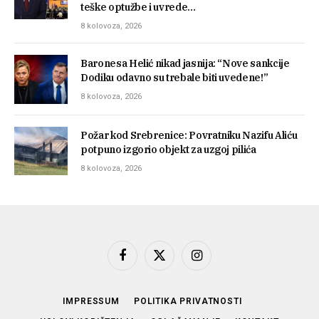
teške optužbe i uvrede…
8 kolovoza, 2026
Baronesa Helić nikad jasnija: “Nove sankcije
Dodiku odavno su trebale biti uvedene!”
8 kolovoza, 2026
Požar kod Srebrenice: Povratniku Nazifu Aliću
potpuno izgorio objekt za uzgoj pilića
8 kolovoza, 2026
Facebook
X
Instagram
(Twitter)
IMPRESSUM
POLITIKA PRIVATNOSTI