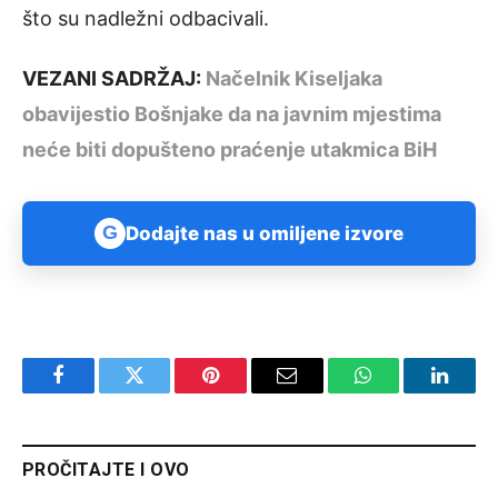
što su nadležni odbacivali.
VEZANI SADRŽAJ:
Načelnik Kiseljaka
obavijestio Bošnjake da na javnim mjestima
neće biti dopušteno praćenje utakmica BiH
G
Dodajte nas u omiljene izvore
Facebook
Twitter
Pinterest
Email
WhatsApp
Linked
PROČITAJTE I OVO