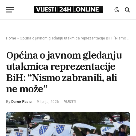
Home
»
Općina o javnom gledanju utakmica reprezentacije BiH: “Nismo zabranili, ali ne može”
Općina o javnom gledanju
utakmica reprezentacije
BiH: “Nismo zabranili, ali
ne može”
By
Damir Pasic
9 lipnja, 2026
VIJESTI