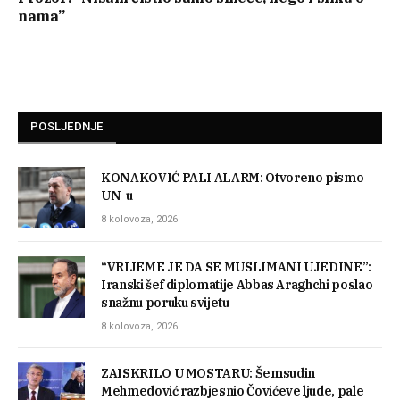
nama”
POSLJEDNJE
KONAKOVIĆ PALI ALARM: Otvoreno pismo
UN-u
8 kolovoza, 2026
“VRIJEME JE DA SE MUSLIMANI UJEDINE”:
Iranski šef diplomatije Abbas Araghchi poslao
snažnu poruku svijetu
8 kolovoza, 2026
ZAISKRILO U MOSTARU: Šemsudin
Mehmedović razbjesnio Čovićeve ljude, pale