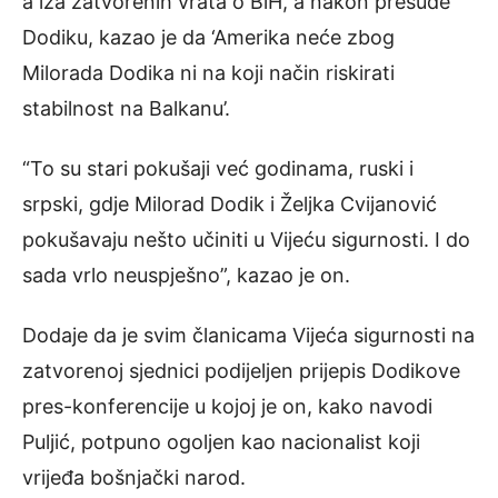
a iza zatvorenih vrata o BiH, a nakon presude
Dodiku, kazao je da ‘Amerika neće zbog
Milorada Dodika ni na koji način riskirati
stabilnost na Balkanu’.
“To su stari pokušaji već godinama, ruski i
srpski, gdje Milorad Dodik i Željka Cvijanović
pokušavaju nešto učiniti u Vijeću sigurnosti. I do
sada vrlo neuspješno”, kazao je on.
Dodaje da je svim članicama Vijeća sigurnosti na
zatvorenoj sjednici podijeljen prijepis Dodikove
pres-konferencije u kojoj je on, kako navodi
Puljić, potpuno ogoljen kao nacionalist koji
vrijeđa bošnjački narod.