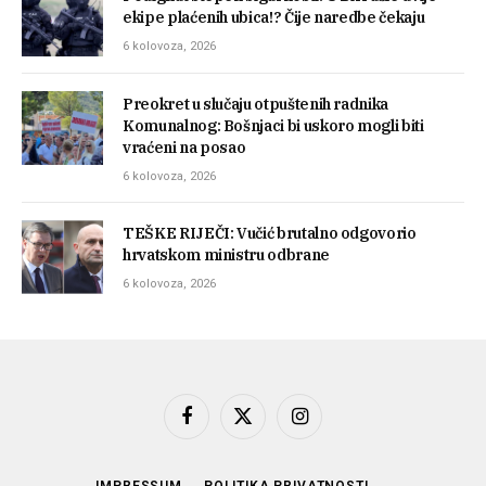
ekipe plaćenih ubica!? Čije naredbe čekaju
6 kolovoza, 2026
Preokret u slučaju otpuštenih radnika
Komunalnog: Bošnjaci bi uskoro mogli biti
vraćeni na posao
6 kolovoza, 2026
TEŠKE RIJEČI: Vučić brutalno odgovorio
hrvatskom ministru odbrane
6 kolovoza, 2026
Facebook
X
Instagram
(Twitter)