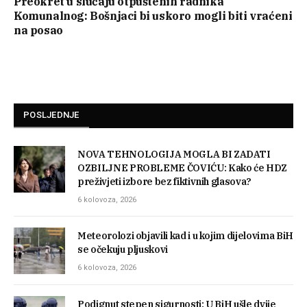
Preokret u slučaju otpuštenih radnika
Komunalnog: Bošnjaci bi uskoro mogli biti vraćeni
na posao
POSLJEDNJE
NOVA TEHNOLOGIJA MOGLA BI ZADATI
OZBILJNE PROBLEME ČOVIĆU: Kako će HDZ
preživjeti izbore bez fiktivnih glasova?
6 kolovoza, 2026
Meteorolozi objavili kad i u kojim dijelovima BiH
se očekuju pljuskovi
6 kolovoza, 2026
Podignut stepen sigurnosti: U BiH ušle dvije