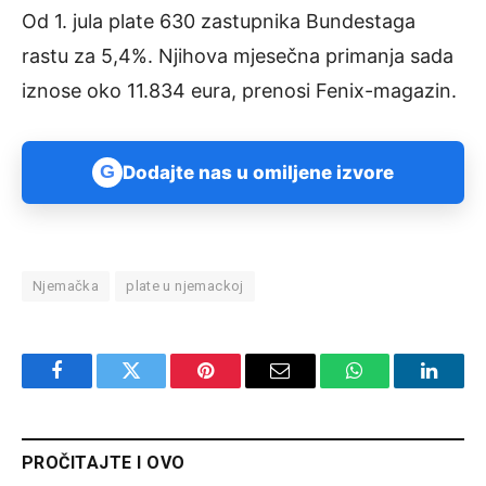
Od 1. jula plate 630 zastupnika Bundestaga
rastu za 5,4%. Njihova mjesečna primanja sada
iznose oko 11.834 eura, prenosi Fenix-magazin.
G
Dodajte nas u omiljene izvore
Njemačka
plate u njemackoj
Facebook
Twitter
Pinterest
Email
WhatsApp
Linked
PROČITAJTE I OVO