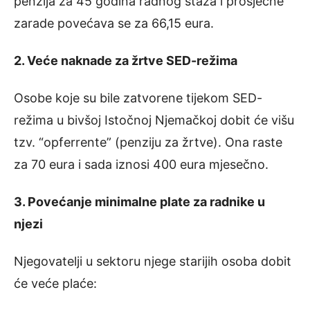
penzija za 45 godina radnog staža i prosječne
zarade povećava se za 66,15 eura.
2. Veće naknade za žrtve SED-režima
Osobe koje su bile zatvorene tijekom SED-
režima u bivšoj Istočnoj Njemačkoj dobit će višu
tzv. “opferrente” (penziju za žrtve). Ona raste
za 70 eura i sada iznosi 400 eura mjesečno.
3. Povećanje minimalne plate za radnike u
njezi
Njegovatelji u sektoru njege starijih osoba dobit
će veće plaće: