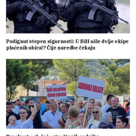
Podignut stepen sigurnosti: U BiH ušle dvije ekipe
plaćenih ubica!? Čije naredbe čekaju