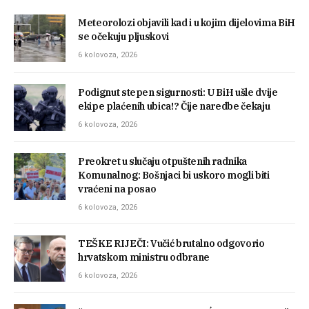
Meteorolozi objavili kad i u kojim dijelovima BiH
se očekuju pljuskovi
6 kolovoza, 2026
Podignut stepen sigurnosti: U BiH ušle dvije
ekipe plaćenih ubica!? Čije naredbe čekaju
6 kolovoza, 2026
Preokret u slučaju otpuštenih radnika
Komunalnog: Bošnjaci bi uskoro mogli biti
vraćeni na posao
6 kolovoza, 2026
TEŠKE RIJEČI: Vučić brutalno odgovorio
hrvatskom ministru odbrane
6 kolovoza, 2026