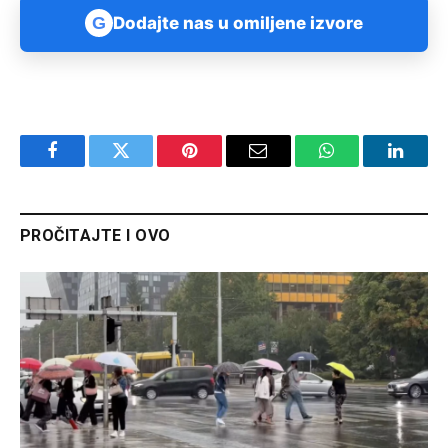
G
Dodajte nas u omiljene izvore
Facebook
Twitter
Pinterest
Email
WhatsApp
Linked
PROČITAJTE I OVO