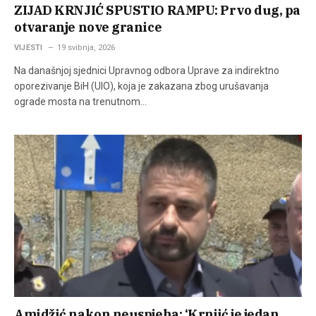
ZIJAD KRNJIĆ SPUSTIO RAMPU: Prvo dug, pa
otvaranje nove granice
VIJESTI
19 svibnja, 2026
Na današnjoj sjednici Upravnog odbora Uprave za indirektno
oporezivanje BiH (UIO), koja je zakazana zbog urušavanja
ograde mosta na trenutnom…
Amidžić nakon neuspjeha: ‘Krnjić je jedan