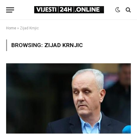
Home
»
Zijad Krnjic
BROWSING:
ZIJAD KRNJIC