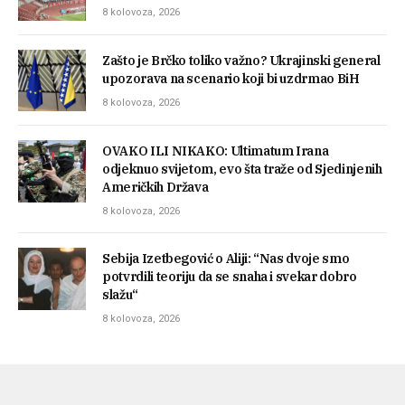
8 kolovoza, 2026
Zašto je Brčko toliko važno? Ukrajinski general
upozorava na scenario koji bi uzdrmao BiH
8 kolovoza, 2026
OVAKO ILI NIKAKO: Ultimatum Irana
odjeknuo svijetom, evo šta traže od Sjedinjenih
Američkih Država
8 kolovoza, 2026
Sebija Izetbegović o Aliji: “Nas dvoje smo
potvrdili teoriju da se snaha i svekar dobro
slažu“
8 kolovoza, 2026