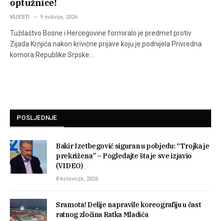
optužnice!
VIJESTI
9 svibnja, 2026
Tužilaštvo Bosne i Hercegovine formiralo je predmet protiv
Zijada Krnjića nakon krivične prijave koju je podnijela Privredna
komora Republike Srpske.…
POSLJEDNJE
Bakir Izetbegović siguran u pobjedu: “Trojka je
prekrižena” – Pogledajte šta je sve izjavio
(VIDEO)
8 kolovoza, 2026
Sramota! Delije napravile koreografiju u čast
ratnog zločina Ratka Mladića