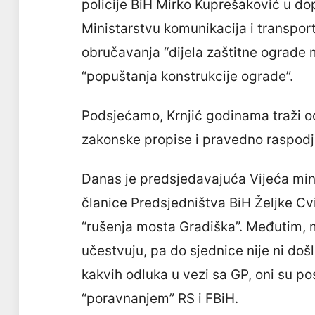
policije BiH Mirko Kuprešaković u dop
Ministarstvu komunikacija i transport
obručavanja “dijela zaštitne ograde 
“popuštanja konstrukcije ograde”.
Podsjećamo, Krnjić godinama traži 
zakonske propise i pravedno raspodjel
Danas je predsjedavajuća Vijeća mini
članice Predsjedništva BiH Željke Cv
“rušenja mosta Gradiška”. Međutim, mi
učestvuju, pa do sjednice nije ni doš
kakvih odluka u vezi sa GP, oni su p
“poravnanjem” RS i FBiH.