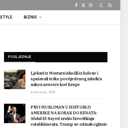
Facebook
X
Instagram
(Twitter)
ESTYLE
BIZNIS
POSLJEDNJE
Ljekari iz Mostara iskočili iz kolone i
spašavali teško povrijeđenog mladića
nakon nesreće kod Krupe
6 kolovoza, 2026
PRVI MUSLIMAN U HISTORIJI
AMERIKE NA KORAK DO SENATA:
Abdul El-Sayed srušio favoritkinju
establišmenta, Trump se odmah oglasio