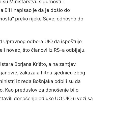
isu Ministarstvu sigurnosti i
a BiH napisao je da je došlo do
mosta” preko rijeke Save, odnosno do
od Upravnog odbora UIO da ispoštuje
i novac, što članovi iz RS-a odbijaju.
stara Borjana Krišto, a na zahtjev
ijanović, zakazala hitnu sjednicu zbog
nistri iz reda Bošnjaka odbili su da
lo. Kao preduslov za donošenje bilo
ostavili donošenje odluke UO UIO u vezi sa